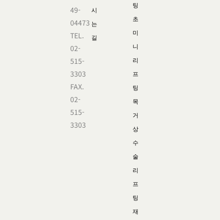
팅
49-
시
초
04473
는
미
TEL.
길
니
02-
515-
리
3303
프
FAX.
팅
02-
목
515-
거
3303
상
수
술
리
프
팅
재