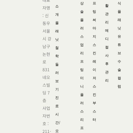
상
프
식
활
소
자명
술
팅
플
관
개
: 신
플
써
래
리
동우
플
러
마
닛
서울
메
래
스
지
유
시 강
디
닛
업
스
튜
남구
컬
철
리
킨
브
논현
사
학
로
프
레
수
후
둘
831
팅
이
술
관
러
네오
미
저
컬
리
보
스빌
니
스
럼
기
딩 7
플
킨
진
층
러
부
료
사업
스
스
시
자번
리
터
간/
호 :
프
211-
오