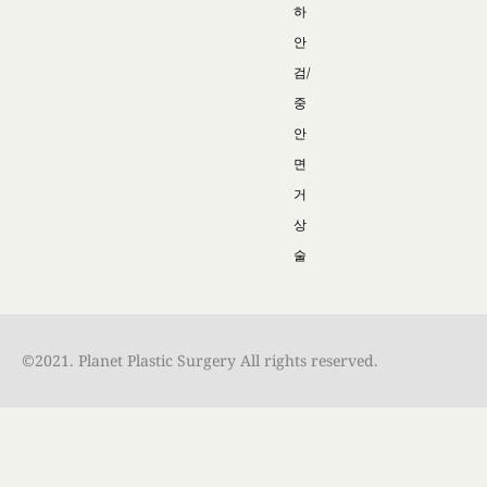
하
안
검/
중
안
면
거
상
술
©2021. Planet Plastic Surgery All rights reserved.