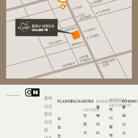
플래
MEDICAL
PLANET
SIGNATURE
MAIN
DERMATOLOG
COMMU
AESTHETIC
닛성
울
플
메
LIFTING
형외
안
쎄
래
디
의
과의
면
라
닛
컬
료
원
거
리
소
재
진
대표