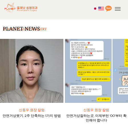
No posts were found for provided query parameters.
PLANET NEWS
PLANET PLASTIC SURGERY
신동우 원장 칼럼
신동우 원장 칼럼
안면거상붓기, 2주 단축하는 1가지 방법
안면거상잘하는곳, 이제부턴 ‘OO’부터 확
인해야 합니다