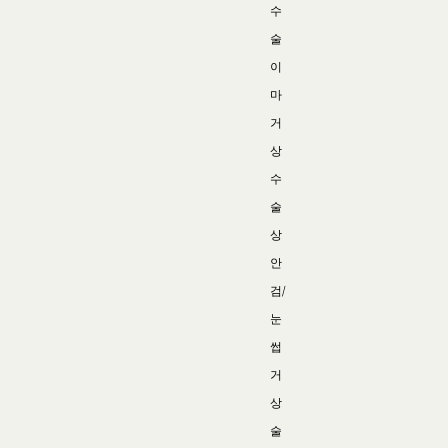
수
술
이
마
거
상
수
술
상
안
검/
눈
썹
거
상
술