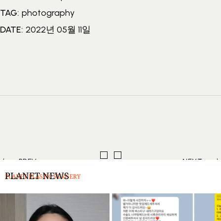
TAG:
photography
DATE:
2022년 05월 11일
PREV
NEXT
PLANET NEWS
PLANET PLASTIC SURGERY