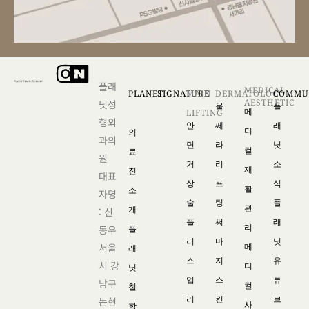
플래
MEDICAL
PLANET
SIGNATURE
MAIN
DERMATOLOG
COMMU
AESTHETIC
닛성
울
플
메
LIFTING
형외
안
쎄
래
디
의
과의
면
라
닛
컬
료
원
거
리
소
재
진
대표
상
프
식
활
소
자명
술
팅
플
관
개
: 신
플
써
래
리
동우
플
러
마
닛
서울
메
래
스
지
유
시 강
디
닛
업
스
튜
남구
컬
철
리
킨
브
논현
사
학