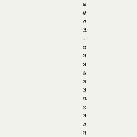
술
상
안
검/
눈
썹
거
상
술
하
안
검/
중
안
면
거