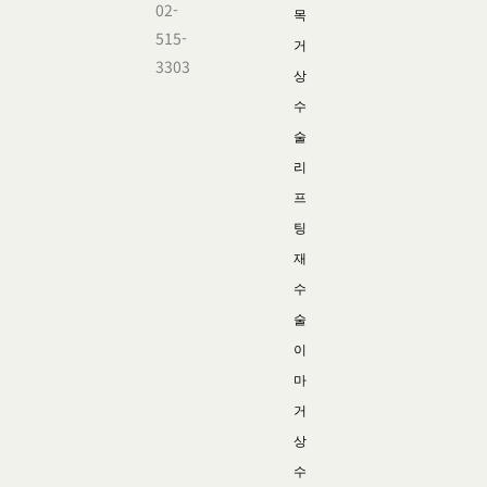
02-
목
515-
거
3303
상
수
술
리
프
팅
재
수
술
이
마
거
상
수