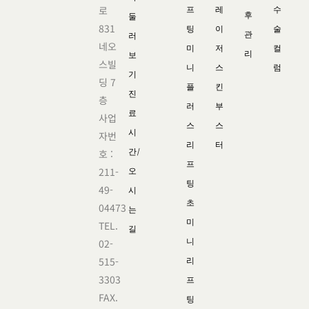
로
프
레
수
후
둘
831
팅
이
술
관
러
네오
미
저
컬
리
보
스빌
니
스
럼
기
딩 7
플
킨
진
층
러
부
료
사업
스
스
시
자번
리
터
간/
호 :
프
211-
오
팅
49-
시
초
04473
는
미
TEL.
길
니
02-
515-
리
3303
프
FAX.
팅