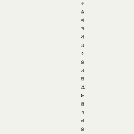
수
술
이
마
거
상
수
술
상
안
검/
눈
썹
거
상
술