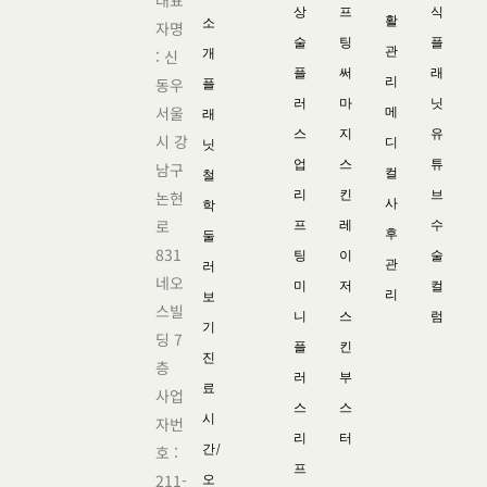
상
프
식
활
소
자명
술
팅
플
관
개
: 신
플
써
래
리
동우
플
러
마
닛
서울
메
래
스
지
유
시 강
디
닛
업
스
튜
남구
컬
철
리
킨
브
논현
사
학
로
프
레
수
후
둘
831
팅
이
술
관
러
네오
미
저
컬
리
보
스빌
니
스
럼
기
딩 7
플
킨
진
층
러
부
료
사업
스
스
시
자번
리
터
간/
호 :
프
211-
오