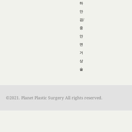
하
안
검/
중
안
면
거
상
술
©2021. Planet Plastic Surgery All rights reserved.