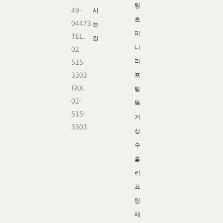
팅
49-
시
초
04473
는
미
TEL.
길
니
02-
515-
리
3303
프
FAX.
팅
02-
목
515-
거
3303
상
수
술
리
프
팅
재