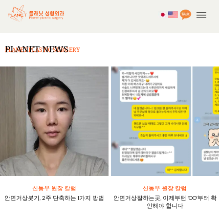
No posts were found for provided query parameters.
PLANET NEWS
PLANET PLASTIC SURGERY
신동우 원장 칼럼
신동우 원장 칼럼
안면거상붓기, 2주 단축하는 1가지 방법
안면거상잘하는곳, 이제부턴 ‘OO’부터 확
인해야 합니다