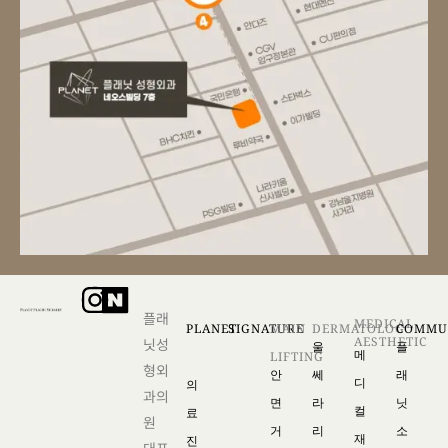
플래
MEDICAL
PLANET
SIGNATURE
MAIN
DERMATOLOG
COMMU
AESTHETIC
닛성
울
플
메
LIFTING
형외
안
쎄
래
디
의
과의
면
라
닛
컬
료
원
거
리
소
재
진
대표